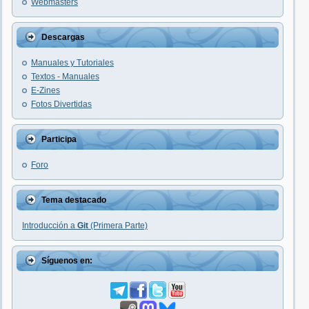
Webmasters
Descargas
Manuales y Tutoriales
Textos - Manuales
E-Zines
Fotos Divertidas
Participa
Foro
Tema destacado
Introducción a
Git
(Primera Parte)
Síguenos en: