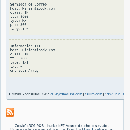
Servidor de Correo
host: Miniantibody.com

class: IN

ttl: 3600

type: MX

pri: 300

Información TXT
host: Miniantibody.com

class: IN

ttl: 3600

type: TXT

txt: ~

Últimas 5 consultas DNS:
valleyofthesuns.com
|
flsurro.com
|
hdmh.info
|
66d
Copyleft (2001-2026) elhacker.NET. Algunos derechos reservados.
Usamos cookies propias y de terceros. Consulta el
Aviso Legal
para mas