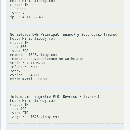
host: Miniantibody.com

class: IN

ttl: 900

type: A

Servidores DNS Principal (mname) y Secundario (rname)
host: Miniantibody.com

class: IN

ttl: 300

type: SOA

mname: ns1626.ztomy.com

rname: abuse.confluence-networks.com

serial: 2011062801

refresh: 3600

retry: 900

expire: 604800

Información registro PTR (Reverso - Inverso)
host: Miniantibody.com

class: IN

ttl: 300

type: PTR
