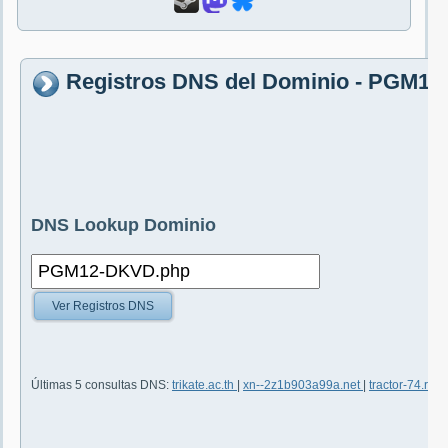
Registros DNS del Dominio - PGM1
DNS Lookup Dominio
Ver Registros DNS
Últimas 5 consultas DNS:
trikate.ac.th
|
xn--2z1b903a99a.net
|
tractor-74.ru
|