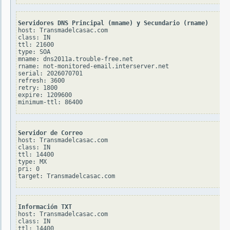
Servidores DNS Principal (mname) y Secundario (rname)
host: Transmadelcasac.com

class: IN

ttl: 21600

type: SOA

mname: dns2011a.trouble-free.net

rname: not-monitored-email.interserver.net

serial: 2026070701

refresh: 3600

retry: 1800

expire: 1209600

Servidor de Correo
host: Transmadelcasac.com

class: IN

ttl: 14400

type: MX

pri: 0

Información TXT
host: Transmadelcasac.com

class: IN

ttl: 14400
