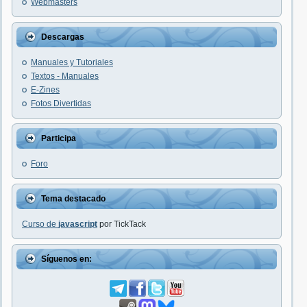
Webmasters
Descargas
Manuales y Tutoriales
Textos - Manuales
E-Zines
Fotos Divertidas
Participa
Foro
Tema destacado
Curso de
javascript
por TickTack
Síguenos en: