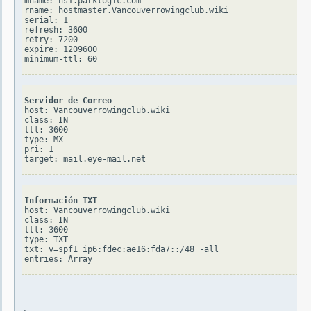
mname: ns1.parklogic.com

rname: hostmaster.Vancouverrowingclub.wiki

serial: 1

refresh: 3600

retry: 7200

expire: 1209600

Servidor de Correo
host: Vancouverrowingclub.wiki

class: IN

ttl: 3600

type: MX

pri: 1

Información TXT
host: Vancouverrowingclub.wiki

class: IN

ttl: 3600

type: TXT

txt: v=spf1 ip6:fdec:ae16:fda7::/48 -all
