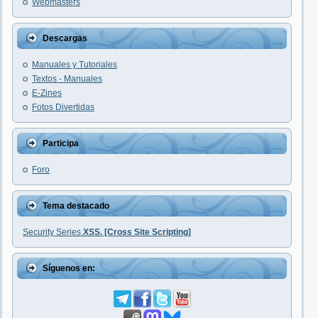
Webmasters
Descargas
Manuales y Tutoriales
Textos - Manuales
E-Zines
Fotos Divertidas
Participa
Foro
Tema destacado
Security Series.
XSS. [Cross Site Scripting]
Síguenos en: