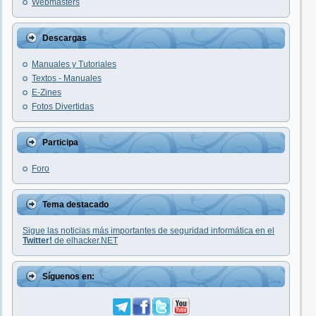
Webmasters
Descargas
Manuales y Tutoriales
Textos - Manuales
E-Zines
Fotos Divertidas
Participa
Foro
Tema destacado
Sigue las noticias más importantes de seguridad informática en el
Twitter!
de elhacker.NET
Síguenos en: