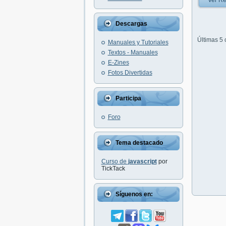
Ver Re
Descargas
Últimas 5
Manuales y Tutoriales
Textos - Manuales
E-Zines
Fotos Divertidas
Participa
Foro
Tema destacado
Curso de
javascript
por
TickTack
Síguenos en: