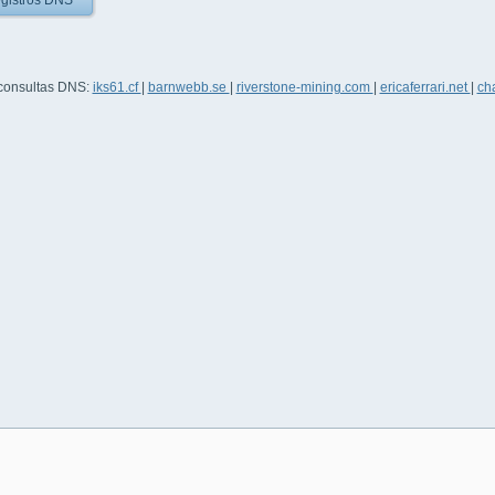
gistros DNS
 consultas DNS:
iks61.cf
|
barnwebb.se
|
riverstone-mining.com
|
ericaferrari.net
|
ch