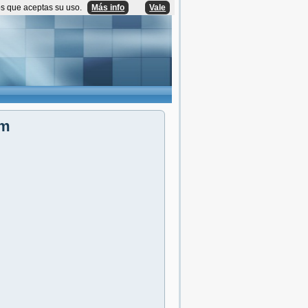
os que aceptas su uso.
Más info
Vale
om