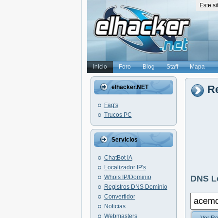
Este s
Inicio
Foro
Blog
Staff
Mapa
R
elhacker.NET
Faq's
Trucos PC
Servicios
ChatBot IA
Localizador IP's
Whois IP/Dominio
DNS L
Registros DNS Dominio
Convertidor
Noticias
Webmasters