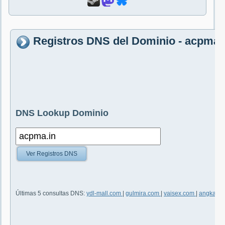
Registros DNS del Dominio - acpma.
DNS Lookup Dominio
Ver Registros DNS
Últimas 5 consultas DNS:
ydl-mall.com
|
gulmira.com
|
vaisex.com
|
angkahok