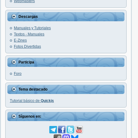
Webmasters
Descargas
Manuales y Tutoriales
Textos - Manuales
E-Zines
Fotos Divertidas
Participa
Foro
Tema destacado
Tutorial básico de
Quickjs
Síguenos en: