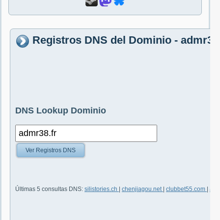
Registros DNS del Dominio - admr38.
DNS Lookup Dominio
Ver Registros DNS
Últimas 5 consultas DNS:
silistories.ch
|
chenjiagou.net
|
clubbet55.com
|
alo