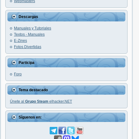
Webmasters
Descargas
Manuales y Tutoriales
Textos - Manuales
E-Zines
Fotos Divertidas
Participa
Foro
Tema destacado
Únete al
Grupo Steam
elhacker.NET
Síguenos en: