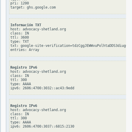
pri: 1200

Información TXT
host: advocacy-shetland.org

class: IN

ttl: 3600

type: TXT

txt: google-site-verification=tdzCggJEWWvuPolhtaDDS3diugQsS
Registro IPv6
host: advocacy-shetland.org

class: IN

ttl: 300

type: AAAA

Registro IPv6
host: advocacy-shetland.org

class: IN

ttl: 300

type: AAAA
