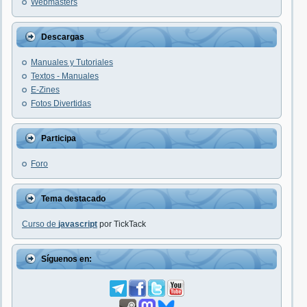
Webmasters
Descargas
Manuales y Tutoriales
Textos - Manuales
E-Zines
Fotos Divertidas
Participa
Foro
Tema destacado
Curso de
javascript
por TickTack
Síguenos en: