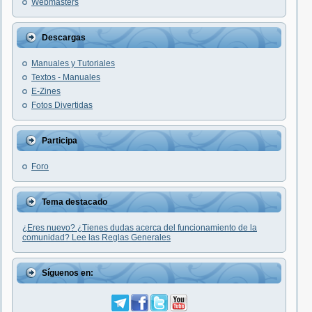
Webmasters
Descargas
Manuales y Tutoriales
Textos - Manuales
E-Zines
Fotos Divertidas
Participa
Foro
Tema destacado
¿Eres nuevo? ¿Tienes dudas acerca del funcionamiento de la
comunidad? Lee las Reglas Generales
Síguenos en: