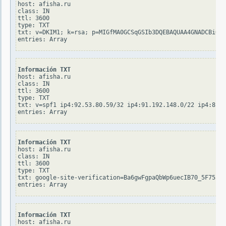
host: afisha.ru

class: IN

ttl: 3600

type: TXT

txt: v=DKIM1; k=rsa; p=MIGfMA0GCSqGSIb3DQEBAQUAA4GNADCBiQKB
Información TXT
host: afisha.ru

class: IN

ttl: 3600

type: TXT

txt: v=spf1 ip4:92.53.80.59/32 ip4:91.192.148.0/22 ip4:81.1
Información TXT
host: afisha.ru

class: IN

ttl: 3600

type: TXT

txt: google-site-verification=Ba6gwFgpaQbWp6uecIB70_5F755j6
Información TXT
host: afisha.ru
