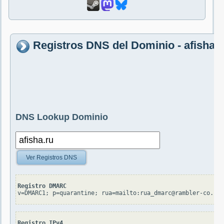
Registros DNS del Dominio - afisha.r
DNS Lookup Dominio
Ver Registros DNS
Registro DMARC
v=DMARC1; p=quarantine; rua=mailto:rua_dmarc@rambler-co.ru;
Registro IPv4