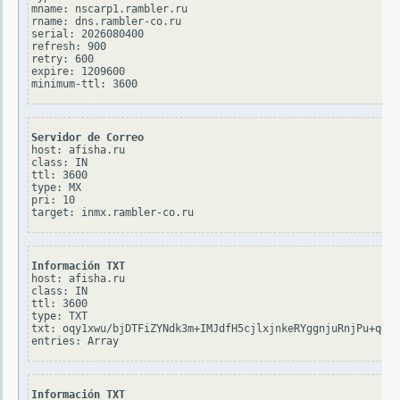
mname: nscarp1.rambler.ru

rname: dns.rambler-co.ru

serial: 2026080400

refresh: 900

retry: 600

expire: 1209600

Servidor de Correo
host: afisha.ru

class: IN

ttl: 3600

type: MX

pri: 10

Información TXT
host: afisha.ru

class: IN

ttl: 3600

type: TXT

txt: oqy1xwu/bjDTFiZYNdk3m+IMJdfH5cjlxjnkeRYggnjuRnjPu+qgcl
Información TXT