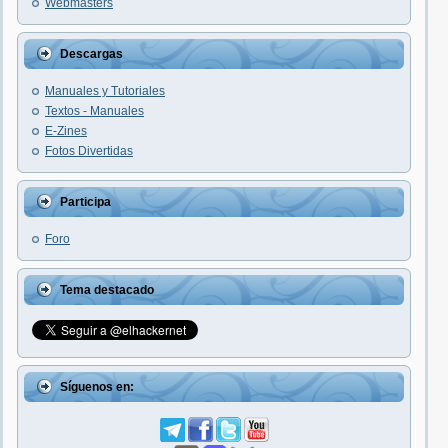
Webmasters
Descargas
Manuales y Tutoriales
Textos - Manuales
E-Zines
Fotos Divertidas
Participa
Foro
Tema destacado
Síguenos en: