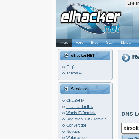
Este s
Inicio
Foro
Blog
Staff
Mapa
Re
elhacker.NET
Faq's
Trucos PC
Servicios
ChatBot IA
Localizador IP's
Whois IP/Dominio
DNS L
Registros DNS Dominio
Convertidor
Noticias
Webmasters