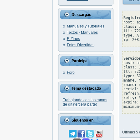
Ver Re
Descargas
Registr
host: a
Manuales y Tutoriales
class: I
ttl: 720
Textos - Manuales
type: A

E-Zines
Fotos Divertidas
Servido
Participa
host: a
class: I
ttl: 720
Foro
type: SO
mname: 
rname: 
Tema destacado
serial: 
refresh:
retry: 3
Trabajando con las ramas
expire: 
de git (tercera parte)
Síguenos en:
Últimas 5