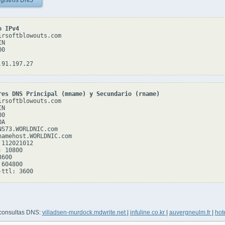
gistros DNS
o IPv4
irsoftblowouts.com

N

0

res DNS Principal (mname) y Secundario (rname)
irsoftblowouts.com

N

0

A

NS73.WORLDNIC.com

namehost.WORLDNIC.com

112021012

 10800

600

604800

 consultas DNS:
villadsen-murdock.mdwrite.net
|
infuline.co.kr
|
auvergneulm.fr
|
hot