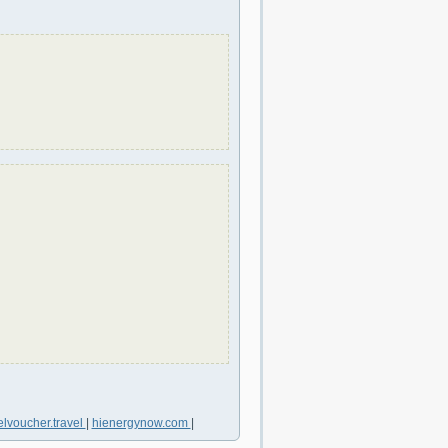
elvoucher.travel
|
hienergynow.com
|