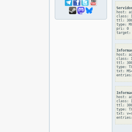
Servido
host: ai
class: I
ttl: 300
type: MX
pri: 0

Informa
host: ai
class: I
ttl: 300
type: TX
txt: MS=
Informa
host: ai
class: I
ttl: 300
type: TX
txt: v=