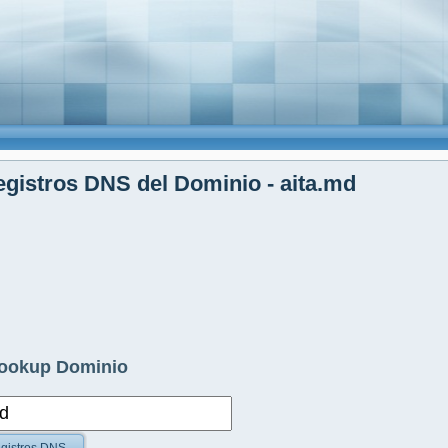
gistros DNS del Dominio - aita.md
ookup Dominio