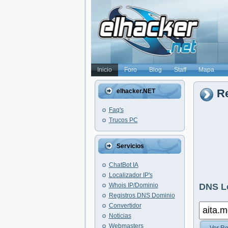
Inicio
Foro
Blog
Staff
Mapa
Re
elhacker.NET
Faq's
Trucos PC
Servicios
ChatBot IA
Localizador IP's
Whois IP/Dominio
DNS L
Registros DNS Dominio
Convertidor
Noticias
Webmasters