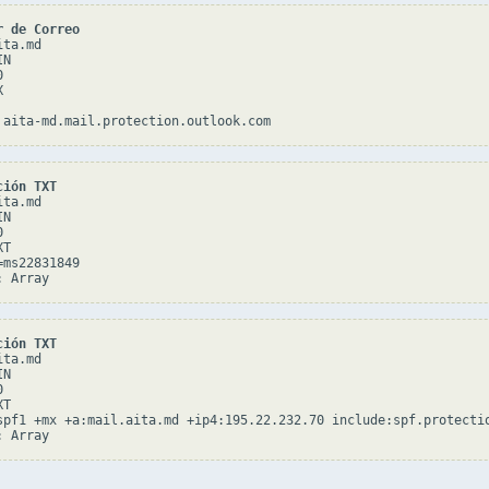
r de Correo
ta.md

N





ción TXT
ta.md

N



T

ms22831849

ción TXT
ta.md

N



T

spf1 +mx +a:mail.aita.md +ip4:195.22.232.70 include:spf.protectio