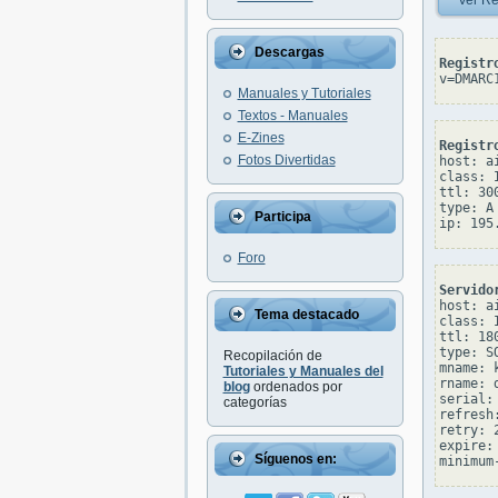
Ver Re
Descargas
Registr
v=DMARC
Manuales y Tutoriales
Textos - Manuales
E-Zines
Registr
Fotos Divertidas
host: ai
class: I
ttl: 300
type: A

Participa
Foro
Servido
host: ai
Tema destacado
class: I
ttl: 180
type: SO
Recopilación de
mname: 
Tutoriales y Manuales del
rname: 
blog
ordenados por
serial: 
categorías
refresh:
retry: 2
expire: 
Síguenos en: