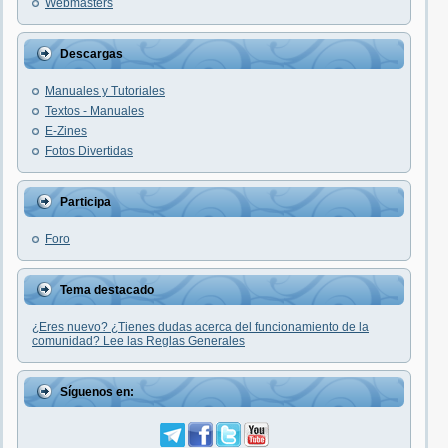
Webmasters
Descargas
Manuales y Tutoriales
Textos - Manuales
E-Zines
Fotos Divertidas
Participa
Foro
Tema destacado
¿Eres nuevo? ¿Tienes dudas acerca del funcionamiento de la
comunidad? Lee las Reglas Generales
Síguenos en: