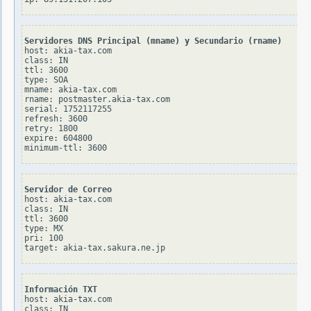
Servidores DNS Principal (mname) y Secundario (rname)
host: akia-tax.com

class: IN

ttl: 3600

type: SOA

mname: akia-tax.com

rname: postmaster.akia-tax.com

serial: 1752117255

refresh: 3600

retry: 1800

expire: 604800

Servidor de Correo
host: akia-tax.com

class: IN

ttl: 3600

type: MX

pri: 100

Información TXT
host: akia-tax.com

class: IN
