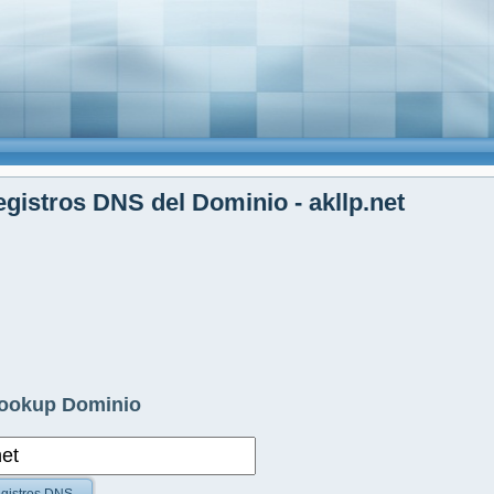
gistros DNS del Dominio - akllp.net
ookup Dominio