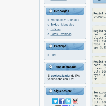
Ver Re
Descargas
Registr
v=DMARC
Manuales y Tutoriales
Textos - Manuales
E-Zines
Registr
Fotos Divertidas
host: ak
class: I
ttl: 600
type: A

Participa
Foro
Registr
host: ak
Tema destacado
class: I
ttl: 600
type: A

El
geolocalizador
de IP's
ya funciona con IPv6
Síguenos en:
Servido
host: ak
class: I
ttl: 360
type: SO