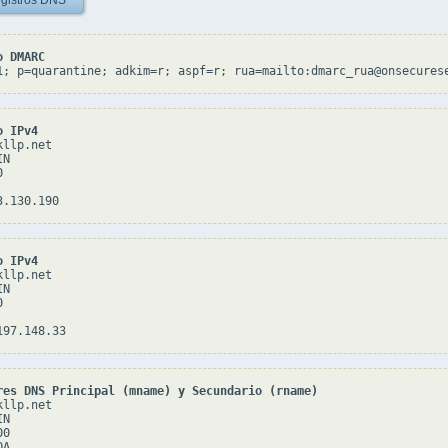
gistros DNS
o DMARC
1; p=quarantine; adkim=r; aspf=r; rua=mailto:dmarc_rua@onsecures
o IPv4
llp.net

N



o IPv4
llp.net

N



res DNS Principal (mname) y Secundario (rname)
llp.net

N

0

A
