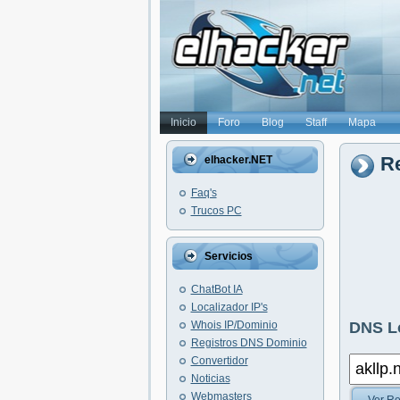
Inicio
Foro
Blog
Staff
Mapa
Re
elhacker.NET
Faq's
Trucos PC
Servicios
ChatBot IA
Localizador IP's
Whois IP/Dominio
DNS L
Registros DNS Dominio
Convertidor
Noticias
Webmasters