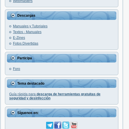
Webmasters
Descargas
Manuales y Tutoriales
Textos - Manuales
E-Zines
Fotos Divertidas
Participa
Foro
Tema destacado
Guía rápida para
descarga de herramientas gratuitas de
seguridad y desinfección
Síguenos en: