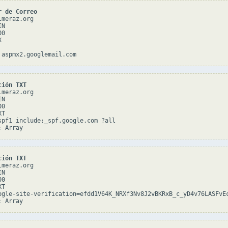
r de Correo
meraz.org

N

0



ción TXT
meraz.org

N

0

T

spf1 include:_spf.google.com ?all

ción TXT
meraz.org

N

0

T

ogle-site-verification=efdd1V64K_NRXf3Nv8J2vBKRxB_c_yD4v76LASFvEc