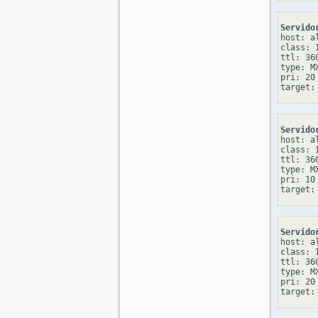
Servido
host: al
class: I
ttl: 360
type: MX
pri: 20

Servido
host: al
class: I
ttl: 360
type: MX
pri: 10

Servido
host: al
class: I
ttl: 360
type: MX
pri: 20
