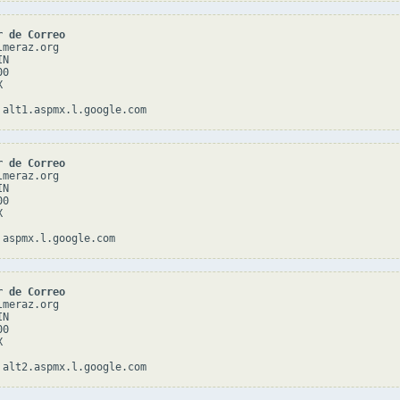
r de Correo
meraz.org

N

0



r de Correo
meraz.org

N

0



r de Correo
meraz.org

N

0


