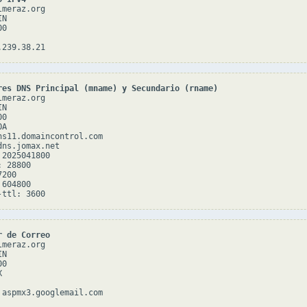
meraz.org

N

0

res DNS Principal (mname) y Secundario (rname)
meraz.org

N

0

A

ns11.domaincontrol.com

ns.jomax.net

2025041800

 28800

200

604800

r de Correo
meraz.org

N

0


