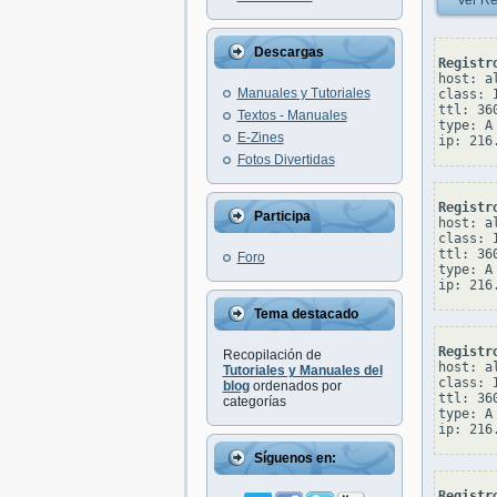
Ver Re
Descargas
Registr
host: al
Manuales y Tutoriales
class: I
ttl: 360
Textos - Manuales
type: A

E-Zines
Fotos Divertidas
Registr
Participa
host: al
class: I
ttl: 360
Foro
type: A

Tema destacado
Registr
Recopilación de
host: al
Tutoriales y Manuales del
class: I
blog
ordenados por
ttl: 360
categorías
type: A

Síguenos en:
Registr