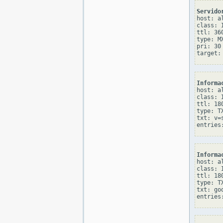
Servido
host: al
class: I
ttl: 360
type: MX
pri: 30

Informa
host: al
class: I
ttl: 180
type: TX
txt: v=
Informa
host: al
class: I
ttl: 180
type: TX
txt: go