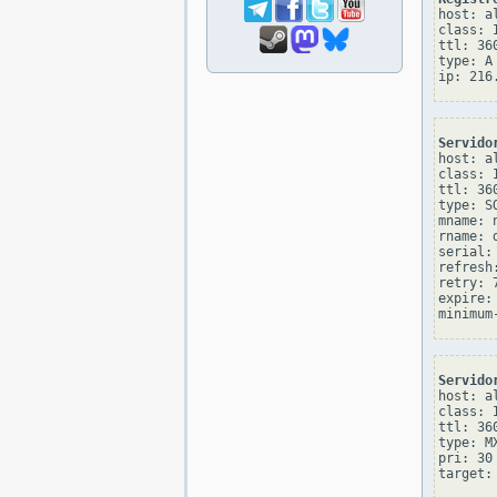
host: al
class: I
ttl: 360
type: A

Servido
host: al
class: I
ttl: 360
type: SO
mname: 
rname: d
serial: 
refresh:
retry: 7
expire: 
Servido
host: al
class: I
ttl: 360
type: MX
pri: 30
