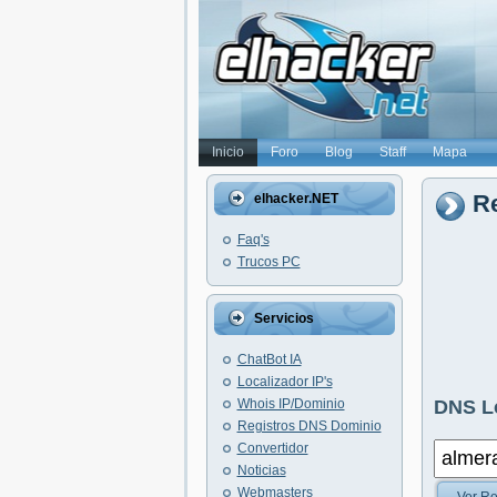
Inicio
Foro
Blog
Staff
Mapa
Re
elhacker.NET
Faq's
Trucos PC
Servicios
ChatBot IA
Localizador IP's
Whois IP/Dominio
DNS L
Registros DNS Dominio
Convertidor
Noticias
Webmasters