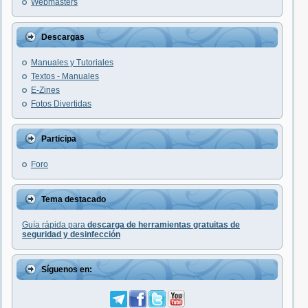
Webmasters
Descargas
Manuales y Tutoriales
Textos - Manuales
E-Zines
Fotos Divertidas
Participa
Foro
Tema destacado
Guía rápida para
descarga de herramientas gratuitas de
seguridad y desinfección
Síguenos en: