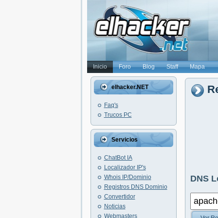
Inicio
Foro
Blog
Staff
Mapa
R
elhacker.NET
Faq's
Trucos PC
Servicios
ChatBot IA
Localizador IP's
Whois IP/Dominio
DNS L
Registros DNS Dominio
Convertidor
Noticias
Webmasters