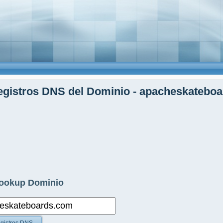
egistros DNS del Dominio - apacheskatebo
ookup Dominio