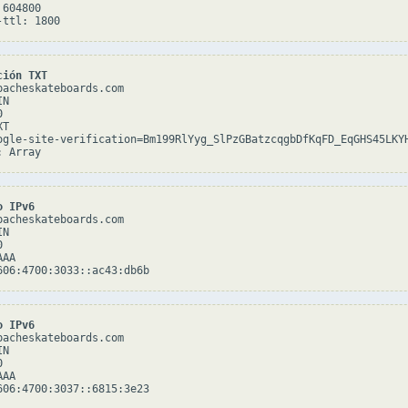
604800

ción TXT
pacheskateboards.com

N



T

ogle-site-verification=Bm199RlYyg_SlPzGBatzcqgbDfKqFD_EqGHS45LKYH
o IPv6
pacheskateboards.com

N



AA

o IPv6
pacheskateboards.com

N



AA
