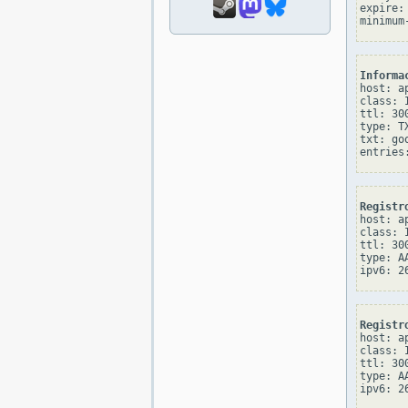
expire: 
Informa
host: a
class: I
ttl: 300
type: TX
txt: go
Registr
host: a
class: I
ttl: 300
type: AA
Registr
host: a
class: I
ttl: 300
type: AA