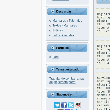
Ver Re
Descargas
Registr
host: a
Manuales y Tutoriales
class: I
ttl: 300
Textos - Manuales
type: A

E-Zines
Fotos Divertidas
Registr
Participa
host: a
class: I
ttl: 300
Foro
type: A

Tema destacado
Servido
Trabajando con las ramas
host: a
de git (tercera parte)
class: I
ttl: 180
type: SO
Síguenos en:
mname: 
rname: 
serial: 
refresh:
retry: 2