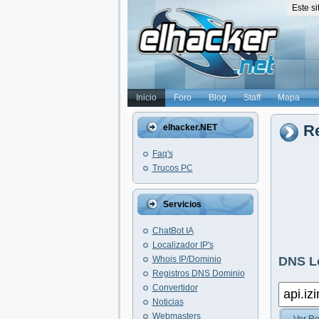
Este s
Inicio
Foro
Blog
Staff
Mapa
Re
elhacker.NET
Faq's
Trucos PC
Servicios
ChatBot IA
Localizador IP's
Whois IP/Dominio
DNS L
Registros DNS Dominio
Convertidor
Noticias
Webmasters