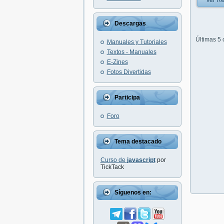
Ver Re
Descargas
Últimas 5
Manuales y Tutoriales
Textos - Manuales
E-Zines
Fotos Divertidas
Participa
Foro
Tema destacado
Curso de
javascript
por
TickTack
Síguenos en: