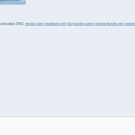
gistros DNS
 consultas DNS:
mcjuli.com
|
popteen.net
|
bicyclesky.com
|
premierfunds.net
|
next