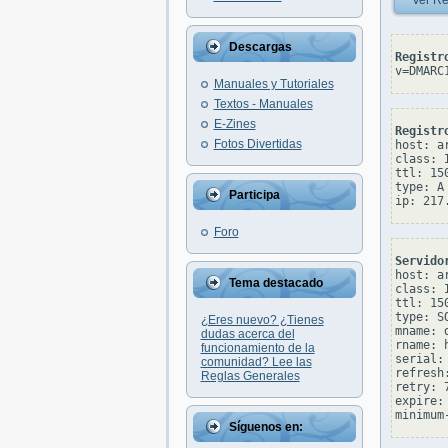
Ver Re
Descargas
Registr
v=DMARC
Manuales y Tutoriales
Textos - Manuales
E-Zines
Registr
Fotos Divertidas
host: ar
class: I
ttl: 150
type: A

Participa
Foro
Servido
host: ar
Tema destacado
class: I
ttl: 150
type: SO
¿Eres nuevo? ¿Tienes
mname: 
dudas acerca del
rname: 
funcionamiento de la
serial: 
comunidad? Lee las
refresh:
Reglas Generales
retry: 7
expire: 
Síguenos en: