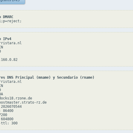
gistros DNS
o DMARC
1;p=reject;
o IPv4
ristara.nl

N



res DNS Principal (mname) y Secundario (rname)
ristara.nl

N



A

docks18.rzone.de

hostmaster.strato-rz.de

2026070544

 86400

200

604800
