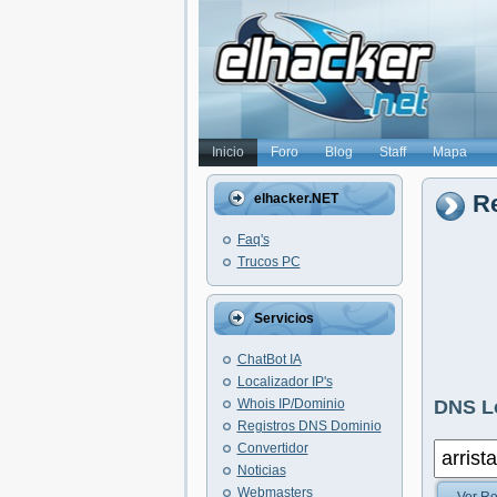
Inicio
Foro
Blog
Staff
Mapa
Re
elhacker.NET
Faq's
Trucos PC
Servicios
ChatBot IA
Localizador IP's
Whois IP/Dominio
DNS L
Registros DNS Dominio
Convertidor
Noticias
Webmasters