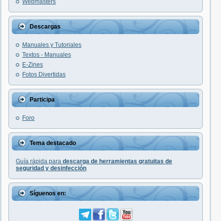
Webmasters
Descargas
Manuales y Tutoriales
Textos - Manuales
E-Zines
Fotos Divertidas
Participa
Foro
Tema destacado
Guía rápida para
descarga de herramientas gratuitas de
seguridad y desinfección
Síguenos en: