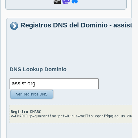
Registros DNS del Dominio - assist.
DNS Lookup Dominio
Ver Registros DNS
Registro DMARC
v=DMARC1;p=quarantine;pct=0;rua=mailto:cqghfdqa@ag.us.dmarc