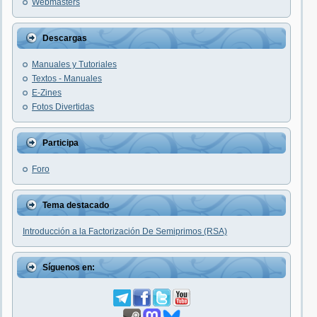
Webmasters
Descargas
Manuales y Tutoriales
Textos - Manuales
E-Zines
Fotos Divertidas
Participa
Foro
Tema destacado
Introducción a la Factorización De Semiprimos (RSA)
Síguenos en: