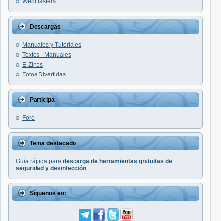
Webmasters
Descargas
Manuales y Tutoriales
Textos - Manuales
E-Zines
Fotos Divertidas
Participa
Foro
Tema destacado
Guía rápida para
descarga de herramientas gratuitas de
seguridad y desinfección
Síguenos en: