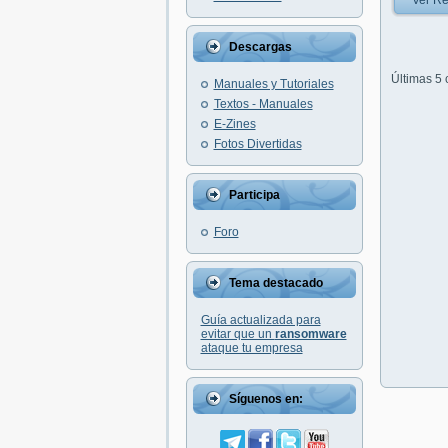
Ver Re
Descargas
Últimas 5
Manuales y Tutoriales
Textos - Manuales
E-Zines
Fotos Divertidas
Participa
Foro
Tema destacado
Guía actualizada para
evitar que un
ransomware
ataque tu empresa
Síguenos en: