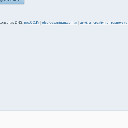
gistros DNS
 consultas DNS:
rgo.CO.Kr
|
elsoldesanjuan.com.ar
|
ar-vi.ru
|
creativl.ru
|
rosnevs.r