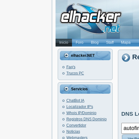
Inicio
Foro
Blog
Staff
Mapa
Re
elhacker.NET
Faq's
Trucos PC
Servicios
ChatBot IA
Localizador IP's
Whois IP/Dominio
DNS L
Registros DNS Dominio
Convertidor
Noticias
Webmasters