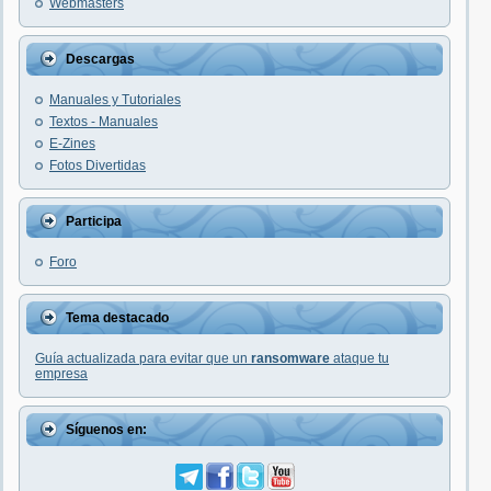
Webmasters
Descargas
Manuales y Tutoriales
Textos - Manuales
E-Zines
Fotos Divertidas
Participa
Foro
Tema destacado
Guía actualizada para evitar que un
ransomware
ataque tu
empresa
Síguenos en: