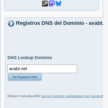
Registros DNS del Dominio - avabt.n
DNS Lookup Dominio
Ver Registros DNS
Últimas 5 consultas DNS:
kurl.no
|
tucori.biz
|
animedrawn.com
|
assyfa.My.id