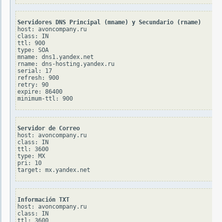
Servidores DNS Principal (mname) y Secundario (rname)
host: avoncompany.ru

class: IN

ttl: 900

type: SOA

mname: dns1.yandex.net

rname: dns-hosting.yandex.ru

serial: 17

refresh: 900

retry: 90

expire: 86400

Servidor de Correo
host: avoncompany.ru

class: IN

ttl: 3600

type: MX

pri: 10

Información TXT
host: avoncompany.ru

class: IN

ttl: 3600
