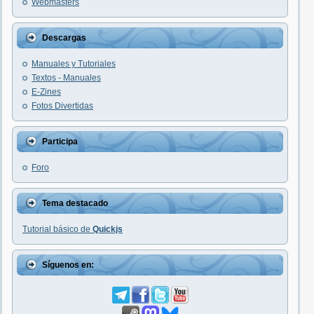
Webmasters
Descargas
Manuales y Tutoriales
Textos - Manuales
E-Zines
Fotos Divertidas
Participa
Foro
Tema destacado
Tutorial básico de
Quickjs
Síguenos en: