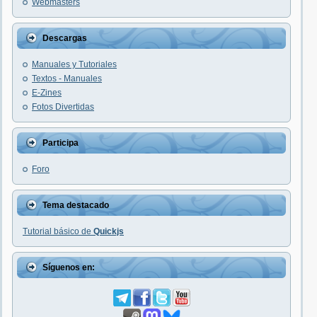
Webmasters
Descargas
Manuales y Tutoriales
Textos - Manuales
E-Zines
Fotos Divertidas
Participa
Foro
Tema destacado
Tutorial básico de
Quickjs
Síguenos en: