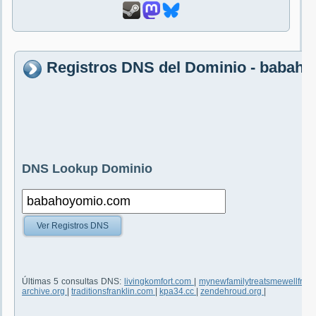
Registros DNS del Dominio - babah
DNS Lookup Dominio
Ver Registros DNS
Últimas 5 consultas DNS:
livingkomfort.com
|
mynewfamilytreatsmewellfreem
archive.org
|
traditionsfranklin.com
|
kpa34.cc
|
zendehroud.org
|