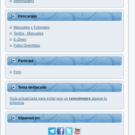
Webmasters
Descargas
Manuales y Tutoriales
Textos - Manuales
E-Zines
Fotos Divertidas
Participa
Foro
Tema destacado
Guía actualizada para evitar que un
ransomware
ataque tu
empresa
Síguenos en: