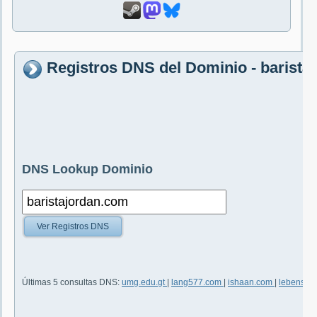
Registros DNS del Dominio - barista
DNS Lookup Dominio
Ver Registros DNS
Últimas 5 consultas DNS:
umg.edu.gt
|
lang577.com
|
ishaan.com
|
lebenstan