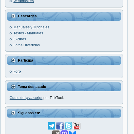
Webmasters
Descargas
Manuales y Tutoriales
Textos - Manuales
E-Zines
Fotos Divertidas
Participa
Foro
Tema destacado
Curso de
javascript
por TickTack
Síguenos en: