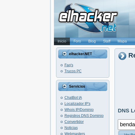
Inicio
Foro
Blog
Staff
Mapa
Re
elhacker.NET
Faq's
Trucos PC
Servicios
ChatBot IA
Localizador IP's
Whois IP/Dominio
DNS L
Registros DNS Dominio
Convertidor
Noticias
Webmasters