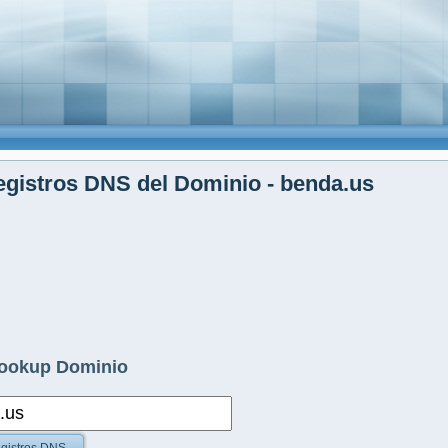
gistros DNS del Dominio - benda.us
ookup Dominio