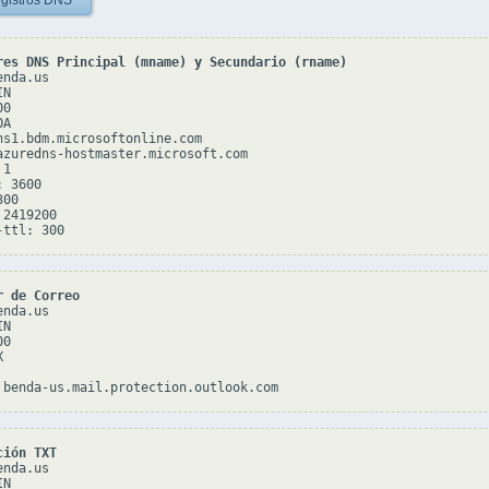
gistros DNS
res DNS Principal (mname) y Secundario (rname)
nda.us

N

0

A

ns1.bdm.microsoftonline.com

azuredns-hostmaster.microsoft.com

1

 3600

00

2419200

r de Correo
nda.us

N

0



ción TXT
nda.us

N
