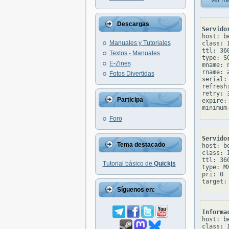
Ver Re
Descargas
Servido
host: be
Manuales y Tutoriales
class: I
ttl: 360
Textos - Manuales
type: SO
E-Zines
mname: 
rname: 
Fotos Divertidas
serial: 
refresh:
retry: 3
Participa
expire: 
Foro
Servido
Tema destacado
host: be
class: I
ttl: 360
Tutorial básico de
Quickjs
type: MX
pri: 0

Síguenos en:
Informa
host: be
class: I