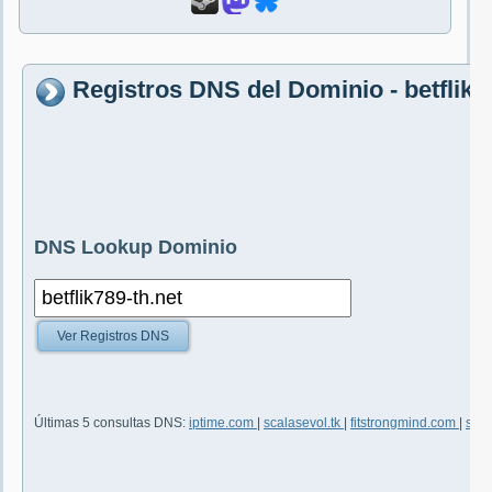
Registros DNS del Dominio - betflik7
DNS Lookup Dominio
Ver Registros DNS
Últimas 5 consultas DNS:
iptime.com
|
scalasevol.tk
|
fitstrongmind.com
|
soci