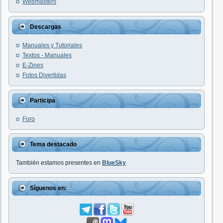
Webmasters
Descargas
Manuales y Tutoriales
Textos - Manuales
E-Zines
Fotos Divertidas
Participa
Foro
Tema destacado
También estamos presentes en
BlueSky
Síguenos en: