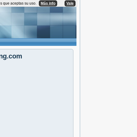
os que aceptas su uso.
Más info
Vale
eng.com