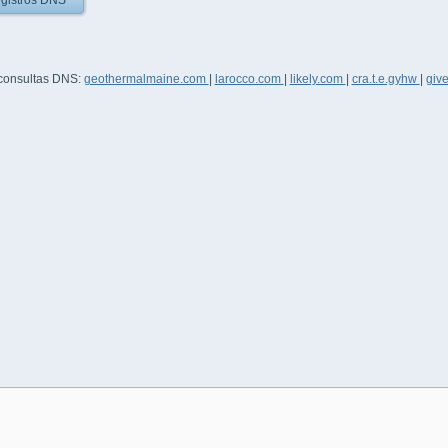
gistros DNS
 consultas DNS:
geothermalmaine.com
|
larocco.com
|
likely.com
|
cra.t.e.gyhw
|
giv