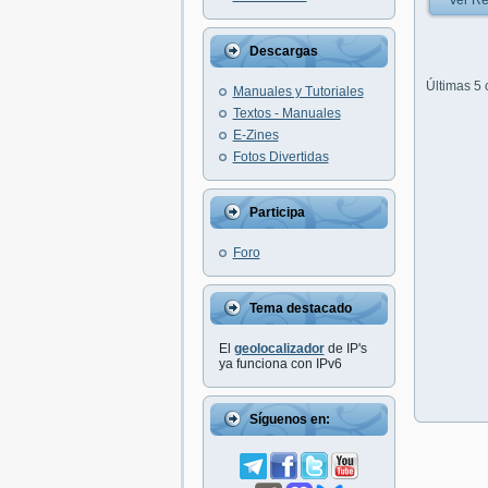
Ver Re
Descargas
Últimas 5
Manuales y Tutoriales
Textos - Manuales
E-Zines
Fotos Divertidas
Participa
Foro
Tema destacado
El
geolocalizador
de IP's
ya funciona con IPv6
Síguenos en: