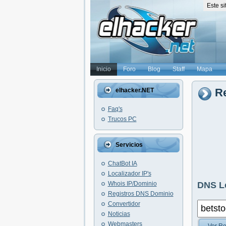
Este s
Inicio
Foro
Blog
Staff
Mapa
R
elhacker.NET
Faq's
Trucos PC
Servicios
ChatBot IA
Localizador IP's
Whois IP/Dominio
DNS L
Registros DNS Dominio
Convertidor
Noticias
Webmasters