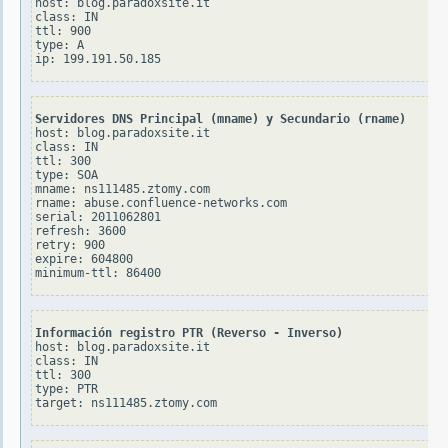
host: blog.paradoxsite.it

class: IN

ttl: 900

type: A

Servidores DNS Principal (mname) y Secundario (rname)
host: blog.paradoxsite.it

class: IN

ttl: 300

type: SOA

mname: ns111485.ztomy.com

rname: abuse.confluence-networks.com

serial: 2011062801

refresh: 3600

retry: 900

expire: 604800

Información registro PTR (Reverso - Inverso)
host: blog.paradoxsite.it

class: IN

ttl: 300

type: PTR
