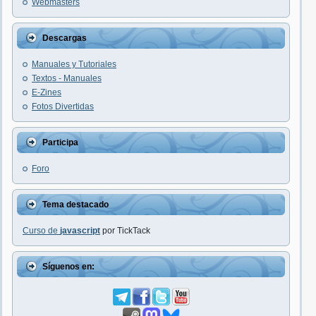
Webmasters
Descargas
Manuales y Tutoriales
Textos - Manuales
E-Zines
Fotos Divertidas
Participa
Foro
Tema destacado
Curso de
javascript
por TickTack
Síguenos en: