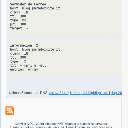
Servidor de Correo
host: blog.paradoxsite.it

class: IN

ttl: 300

type: MX

pri: 300

Información TXT
host: blog.paradoxsite.it

class: IN

ttl: 300

type: TXT

txt: v=spf1 a -all

Últimas 5 consultas DNS:
zotova34.ru
|
kartenspiel-highlights.de
|
dup-201-9
Copyleft (2001-2026) elhacker.NET. Algunos derechos reservados.
Usamos cookies propias y de terceros. Consulta el
Aviso Legal
para mas