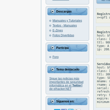
Ver Re
Descargas
Registr
v=spf1 
Manuales y Tutoriales
Textos - Manuales
E-Zines
Registr
Fotos Divertidas
host: bl
class: I
ttl: 900
type: A

Participa
Foro
Servido
host: bl
Tema destacado
class: I
ttl: 300
type: SO
Sigue las noticias más
mname: 
importantes de seguridad
rname: 
informática en el
Twitter!
serial: 
de elhacker.NET
refresh:
retry: 9
expire: 
Síguenos en: