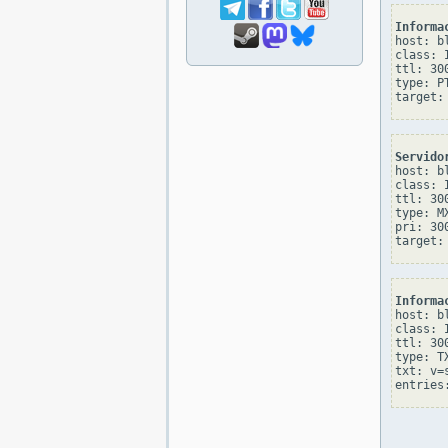
Informa
host: bl
class: I
ttl: 300
type: PT
Servido
host: bl
class: I
ttl: 300
type: MX
pri: 300
Informa
host: bl
class: I
ttl: 300
type: TX
txt: v=s