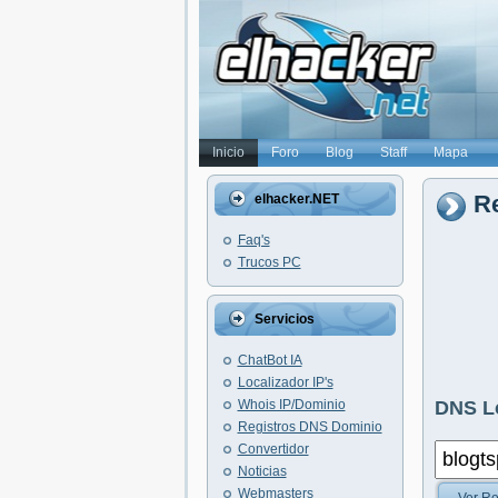
Inicio
Foro
Blog
Staff
Mapa
Re
elhacker.NET
Faq's
Trucos PC
Servicios
ChatBot IA
Localizador IP's
Whois IP/Dominio
DNS L
Registros DNS Dominio
Convertidor
Noticias
Webmasters