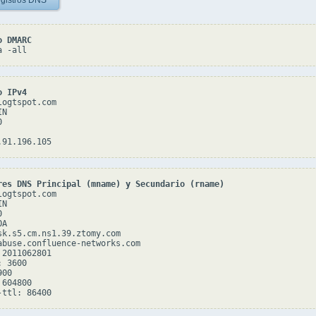
gistros DNS
o DMARC
a -all
o IPv4
ogtspot.com

N



res DNS Principal (mname) y Secundario (rname)
ogtspot.com

N



A

sk.s5.cm.ns1.39.ztomy.com

abuse.confluence-networks.com

2011062801

 3600

00

604800
