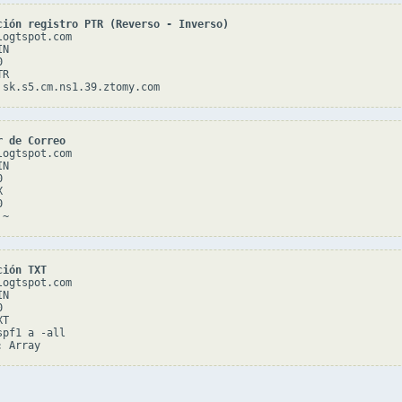
ción registro PTR (Reverso - Inverso)
ogtspot.com

N



R

r de Correo
ogtspot.com

N







ción TXT
ogtspot.com

N



T

pf1 a -all
