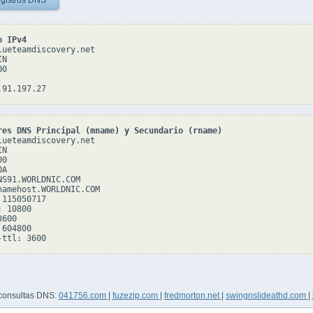
gistros DNS
o IPv4
lueteamdiscovery.net

N

0

res DNS Principal (mname) y Secundario (rname)
lueteamdiscovery.net

N

0

A

NS91.WORLDNIC.COM

namehost.WORLDNIC.COM

115050717

 10800

600

604800

 consultas DNS:
041756.com
|
fuzezip.com
|
fredmorton.net
|
swingnslideathd.com
|