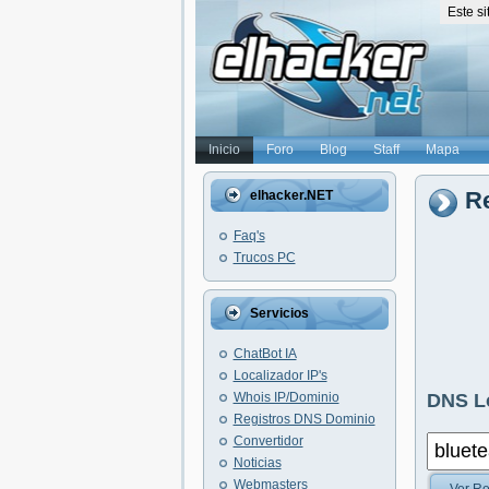
Este s
Inicio
Foro
Blog
Staff
Mapa
Re
elhacker.NET
Faq's
Trucos PC
Servicios
ChatBot IA
Localizador IP's
Whois IP/Dominio
DNS L
Registros DNS Dominio
Convertidor
Noticias
Webmasters