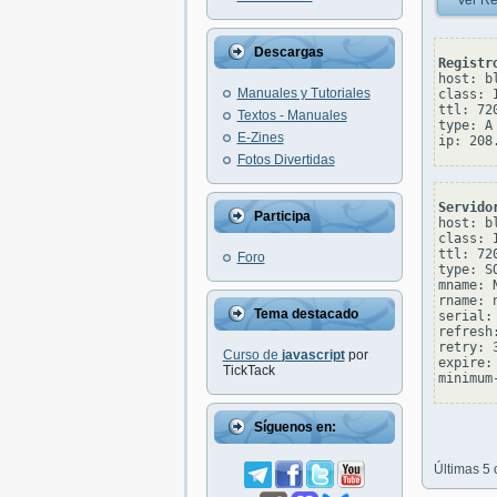
Ver Re
Descargas
Registr
host: b
Manuales y Tutoriales
class: I
ttl: 720
Textos - Manuales
type: A

E-Zines
Fotos Divertidas
Servido
Participa
host: b
class: I
ttl: 720
Foro
type: SO
mname: 
rname: 
Tema destacado
serial: 
refresh:
retry: 3
Curso de
javascript
por
expire: 
TickTack
Síguenos en:
Últimas 5