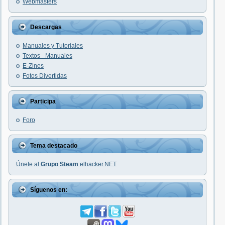
Webmasters
Descargas
Manuales y Tutoriales
Textos - Manuales
E-Zines
Fotos Divertidas
Participa
Foro
Tema destacado
Únete al
Grupo Steam
elhacker.NET
Síguenos en: