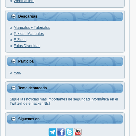
Webmasters
Descargas
Manuales y Tutoriales
Textos - Manuales
E-Zines
Fotos Divertidas
Participa
Foro
Tema destacado
Sigue las noticias más importantes de seguridad informática en el
Twitter!
de elhacker.NET
Síguenos en: