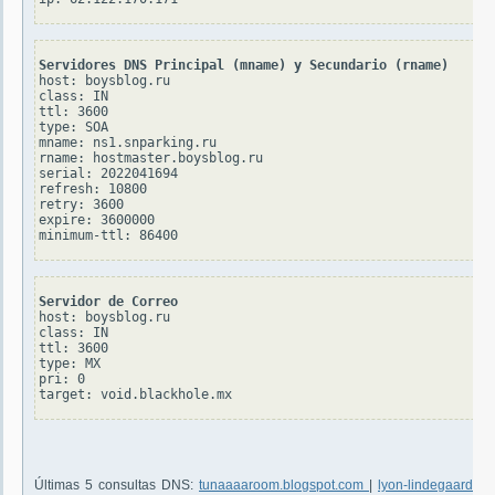
Servidores DNS Principal (mname) y Secundario (rname)
host: boysblog.ru

class: IN

ttl: 3600

type: SOA

mname: ns1.snparking.ru

rname: hostmaster.boysblog.ru

serial: 2022041694

refresh: 10800

retry: 3600

expire: 3600000

Servidor de Correo
host: boysblog.ru

class: IN

ttl: 3600

type: MX

pri: 0

Últimas 5 consultas DNS:
tunaaaaroom.blogspot.com
|
lyon-lindegaard.th