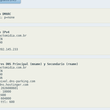
gistros DNS
o DMARC
1; p=none
o IPv4
actomidia.com.br

N

0

res DNS Principal (mname) y Secundario (rname)
actomidia.com.br

N

0

A

pixel.dns-parking.com

dns.hostinger.com

2026080601

 10000

400

604800
