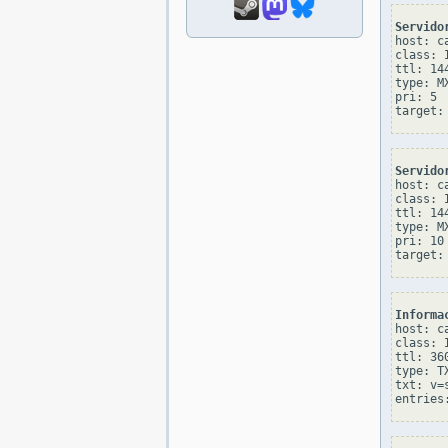
Servido
host: c
class: I
ttl: 144
type: MX
pri: 5

Servido
host: c
class: I
ttl: 144
type: MX
pri: 10

Informa
host: c
class: I
ttl: 360
type: TX
txt: v=