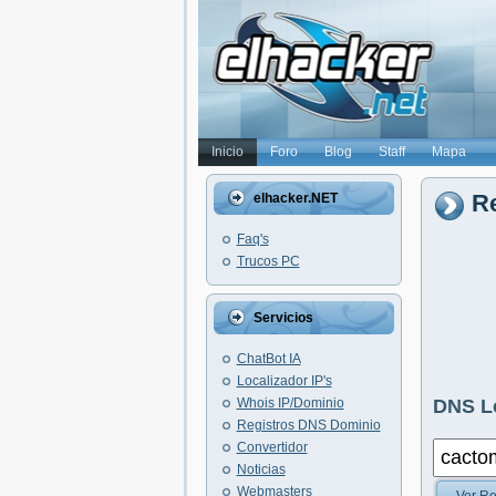
Inicio
Foro
Blog
Staff
Mapa
Re
elhacker.NET
Faq's
Trucos PC
Servicios
ChatBot IA
Localizador IP's
Whois IP/Dominio
DNS L
Registros DNS Dominio
Convertidor
Noticias
Webmasters