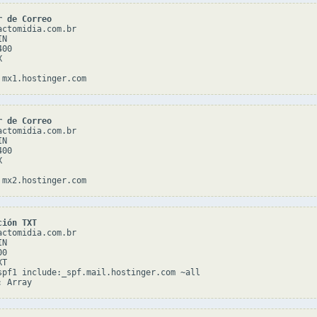
r de Correo
actomidia.com.br

N

00



r de Correo
actomidia.com.br

N

00



ción TXT
actomidia.com.br

N

0

T

spf1 include:_spf.mail.hostinger.com ~all
