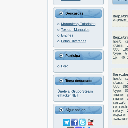
Ver Re
Descargas
Registr
v=DMARC
Manuales y Tutoriales
Textos - Manuales
E-Zines
Registr
Fotos Divertidas
host: c
class: I
ttl: 180
type: A

Participa
Foro
Servido
host: c
Tema destacado
class: I
ttl: 360
type: SO
Únete al
Grupo Steam
mname: 
elhacker.NET
rname: 
serial: 
refresh:
Síguenos en:
retry: 2
expire: 