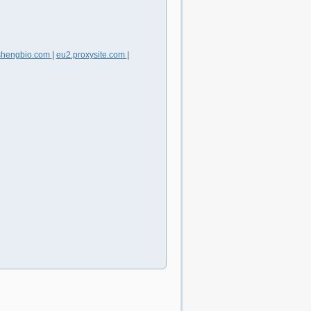
shengbio.com
|
eu2.proxysite.com
|