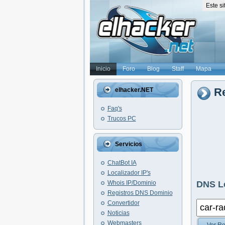
Este s
Inicio
Foro
Blog
Staff
Mapa
Re
elhacker.NET
Faq's
Trucos PC
Servicios
ChatBot IA
Localizador IP's
Whois IP/Dominio
DNS L
Registros DNS Dominio
Convertidor
Noticias
Webmasters