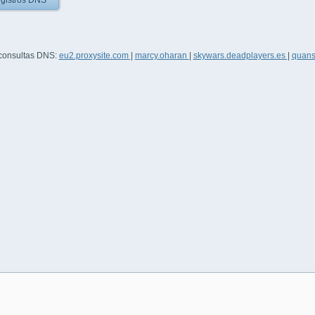
gistros DNS
 consultas DNS:
eu2.proxysite.com
|
marcy.oharan
|
skywars.deadplayers.es
|
quan