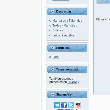
Ver Re
Descargas
Últimas 5
Manuales y Tutoriales
Textos - Manuales
E-Zines
Fotos Divertidas
Participa
Foro
Tema destacado
También estamos
presentes en
BlueSky
Síguenos en: