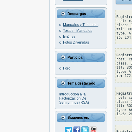
Ver Re
Descargas
Registr
host: c
Manuales y Tutoriales
class: I
ttl: 300
Textos - Manuales
type: A

E-Zines
Fotos Divertidas
Registr
Participa
host: c
class: I
ttl: 300
Foro
type: A

Tema destacado
Registr
Introducción a la
host: c
Factorización De
class: I
Semiprimos (RSA)
ttl: 300
type: AA
Síguenos en:
Registr