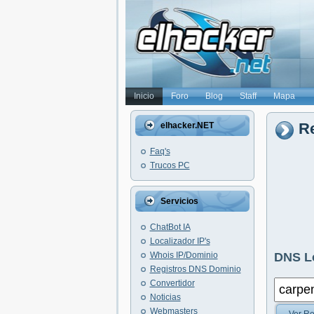
Inicio
Foro
Blog
Staff
Mapa
Re
elhacker.NET
Faq's
Trucos PC
Servicios
ChatBot IA
Localizador IP's
Whois IP/Dominio
DNS L
Registros DNS Dominio
Convertidor
Noticias
Webmasters