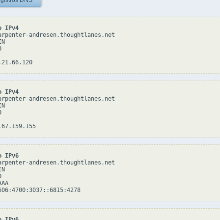
gistros DNS
o IPv4
arpenter-andresen.thoughtlanes.net

N



o IPv4
arpenter-andresen.thoughtlanes.net

N



o IPv6
arpenter-andresen.thoughtlanes.net

N



AA

o IPv6