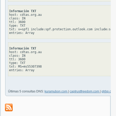
Información TXT
host: cdtas.org.au

class: IN

ttl: 3600

type: TXT

txt: v=spf1 include:spf.protection.outlook.com include:serv
Información TXT
host: cdtas.org.au

class: IN

ttl: 3600

type: TXT

txt: MS=ms55307398

Últimas 5 consultas DNS:
kuramubon.com
|
captrustfreedom.com
|
gtrbp.co