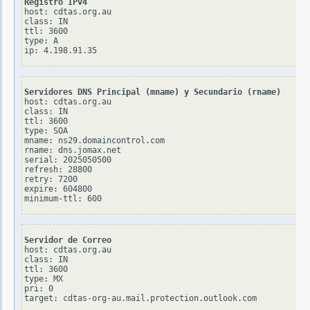
Registro IPv4
host: cdtas.org.au

class: IN

ttl: 3600

type: A

Servidores DNS Principal (mname) y Secundario (rname)
host: cdtas.org.au

class: IN

ttl: 3600

type: SOA

mname: ns29.domaincontrol.com

rname: dns.jomax.net

serial: 2025050500

refresh: 28800

retry: 7200

expire: 604800

Servidor de Correo
host: cdtas.org.au

class: IN

ttl: 3600

type: MX

pri: 0
