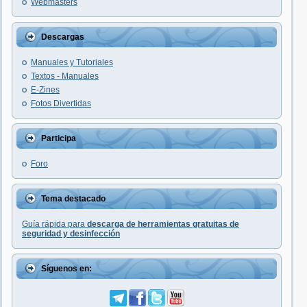
Webmasters
Descargas
Manuales y Tutoriales
Textos - Manuales
E-Zines
Fotos Divertidas
Participa
Foro
Tema destacado
Guía rápida para
descarga de herramientas gratuitas de
seguridad y desinfección
Síguenos en: