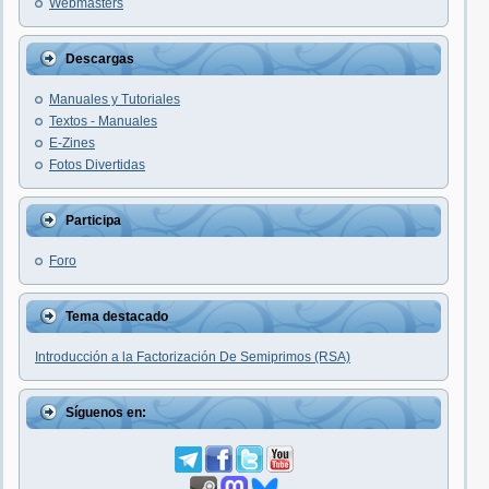
Webmasters
Descargas
Manuales y Tutoriales
Textos - Manuales
E-Zines
Fotos Divertidas
Participa
Foro
Tema destacado
Introducción a la Factorización De Semiprimos (RSA)
Síguenos en: