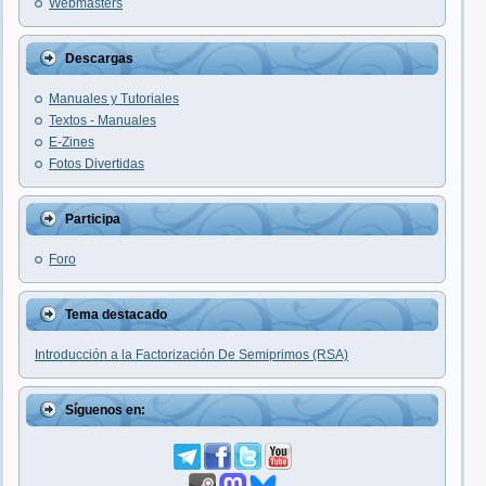
Webmasters
Descargas
Manuales y Tutoriales
Textos - Manuales
E-Zines
Fotos Divertidas
Participa
Foro
Tema destacado
Introducción a la Factorización De Semiprimos (RSA)
Síguenos en: