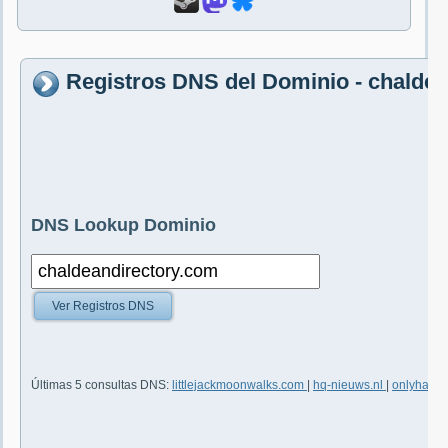
Registros DNS del Dominio - chalde
DNS Lookup Dominio
Ver Registros DNS
Últimas 5 consultas DNS:
littlejackmoonwalks.com
|
hq-nieuws.nl
|
onlyhalf.