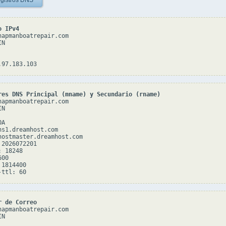
gistros DNS
o IPv4
hapmanboatrepair.com

N

res DNS Principal (mname) y Secundario (rname)
hapmanboatrepair.com

N

A

ns1.dreamhost.com

hostmaster.dreamhost.com

2026072201

 18248

00

1814400

r de Correo
hapmanboatrepair.com

N
