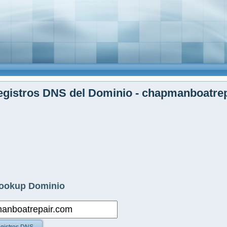
egistros DNS del Dominio - chapmanboatre
ookup Dominio