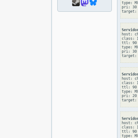
type: MX
pri: 30

Servido
host: c
class: I
ttl: 90

type: MX
pri: 30

Servido
host: c
class: I
ttl: 90

type: MX
pri: 20

Servido
host: c
class: I
ttl: 90

type: MX