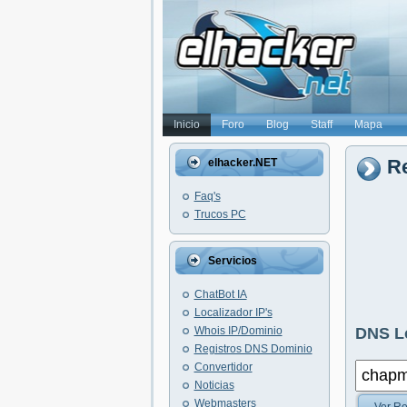
Inicio
Foro
Blog
Staff
Mapa
R
elhacker.NET
Faq's
Trucos PC
Servicios
ChatBot IA
Localizador IP's
Whois IP/Dominio
DNS L
Registros DNS Dominio
Convertidor
Noticias
Webmasters