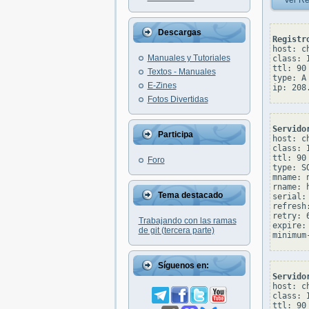
Ver Re
Descargas
Registr
host: c
Manuales y Tutoriales
class: I
ttl: 90

Textos - Manuales
type: A

E-Zines
Fotos Divertidas
Servido
Participa
host: c
class: I
ttl: 90

Foro
type: SO
mname: 
rname: 
Tema destacado
serial: 
refresh:
retry: 6
Trabajando con las ramas
expire: 
de git (tercera parte)
Síguenos en:
Servido
host: c
class: I
ttl: 90
