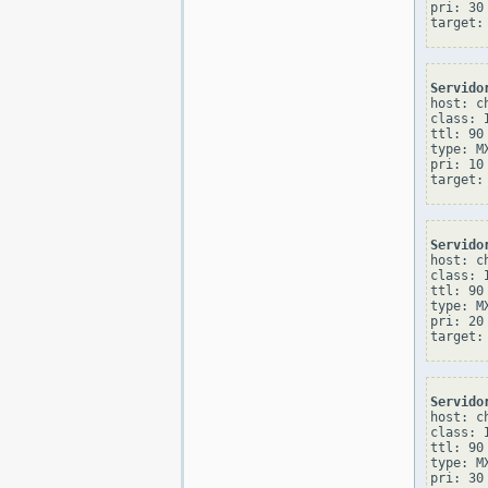
pri: 30

Servido
host: c
class: I
ttl: 90

type: MX
pri: 10

Servido
host: c
class: I
ttl: 90

type: MX
pri: 20

Servido
host: c
class: I
ttl: 90

type: MX
pri: 30
