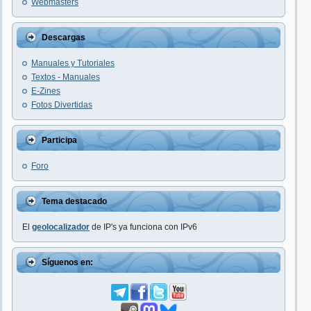
Webmasters
Descargas
Manuales y Tutoriales
Textos - Manuales
E-Zines
Fotos Divertidas
Participa
Foro
Tema destacado
El
geolocalizador
de IP's ya funciona con IPv6
Síguenos en: