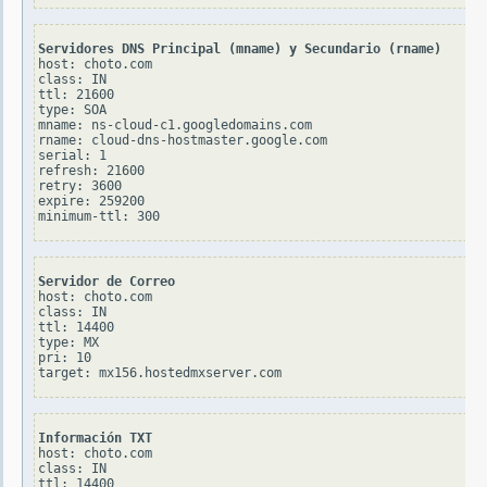
Servidores DNS Principal (mname) y Secundario (rname)
host: choto.com

class: IN

ttl: 21600

type: SOA

mname: ns-cloud-c1.googledomains.com

rname: cloud-dns-hostmaster.google.com

serial: 1

refresh: 21600

retry: 3600

expire: 259200

Servidor de Correo
host: choto.com

class: IN

ttl: 14400

type: MX

pri: 10

Información TXT
host: choto.com

class: IN

ttl: 14400
