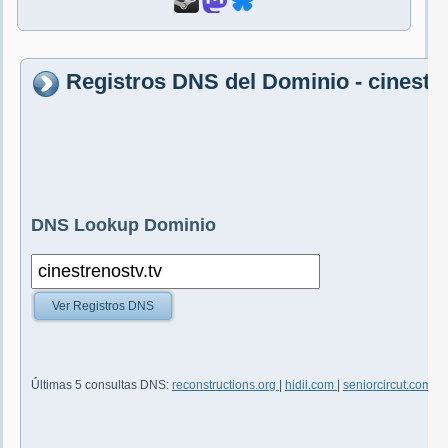
Registros DNS del Dominio - cinestre
DNS Lookup Dominio
Ver Registros DNS
Últimas 5 consultas DNS:
reconstructions.org
|
hidii.com
|
seniorcircut.com
|
x