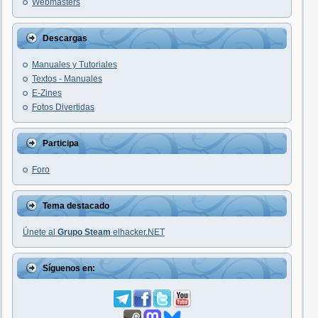
Webmasters
Descargas
Manuales y Tutoriales
Textos - Manuales
E-Zines
Fotos Divertidas
Participa
Foro
Tema destacado
Únete al
Grupo Steam
elhacker.NET
Síguenos en: