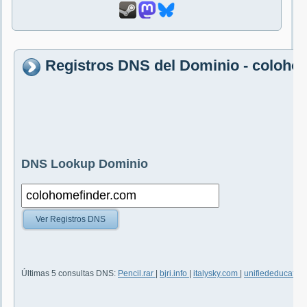
Registros DNS del Dominio - coloho
DNS Lookup Dominio
Ver Registros DNS
Últimas 5 consultas DNS:
Pencil.rar
|
bjri.info
|
italysky.com
|
unifiededucator