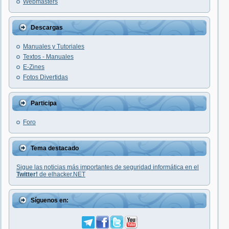
Webmasters
Descargas
Manuales y Tutoriales
Textos - Manuales
E-Zines
Fotos Divertidas
Participa
Foro
Tema destacado
Sigue las noticias más importantes de seguridad informática en el
Twitter!
de elhacker.NET
Síguenos en: