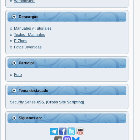
Webmasters
Descargas
Manuales y Tutoriales
Textos - Manuales
E-Zines
Fotos Divertidas
Participa
Foro
Tema destacado
Security Series.
XSS. [Cross Site Scripting]
Síguenos en: