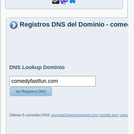
Registros DNS del Dominio - comed
DNS Lookup Dominio
Ver Registros DNS
Últimas 5 consultas DNS:
bongda24new.blogspot.com
|
ezlotto.bet
|
calparks